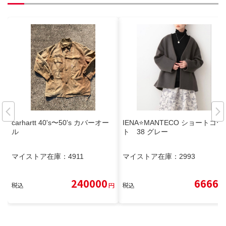
carhartt 40's〜50's カバーオー
IENA⭐️MANTECO ショートコー
ル
ト 38 グレー
マイストア在庫：
4911
マイストア在庫：
2993
240000
6666
税込
円
税込
円