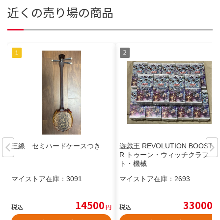
近くの売り場の商品
三線 セミハードケースつき
遊戯王 REVOLUTION BOOSTE
R トゥーン・ウィッチクラフ
ト・機械
マイストア在庫：
3091
マイストア在庫：
2693
14500
33000
税込
円
税込
円