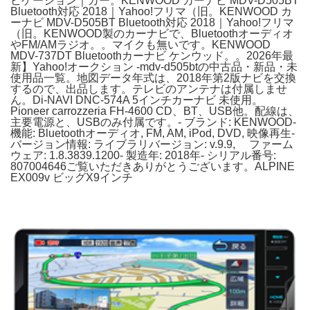
ビゲーション｜カー。KENWOOD カーナビ MDV-D505BT
Bluetooth対応 2018｜Yahoo!フリマ（旧。KENWOOD カ
ーナビ MDV-D505BT Bluetooth対応 2018｜Yahoo!フリマ
（旧。KENWOOD製のカーナビで、Bluetoothオーディオ
やFM/AMラジオ。。マイクも無いです。KENWOOD
MDV-737DT Bluetoothカーナビ ケンウッド。。2026年最
新】Yahoo!オークション -mdv-d505btの中古品・新品・未
使用品一覧。地図データ年式は、2018年第2版ナビを交換
するので、出品します。テレビのアンテナは付属しませ
ん。Di-NAVI DNC-574A 5インチカーナビ 未使用。
Pioneer carrozzeria FH-4600 CD、BT、USB他。配線は、
主要電源と、USBのみ付属です。- ブランド: KENWOOD-
機能: Bluetoothオーディオ, FM, AM, iPod, DVD, 映像再生-
バージョン情報: ライブラリバージョン: v.9.9, ファーム
ウェア: 1.8.3839.1200- 製造年: 2018年- シリアル番号:
807004646ご覧いただきありがとうございます。ALPINE
EX009v ビッグX9インチ