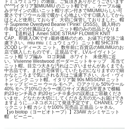
ドミュウミュウ）の通販。ご覧頂きありがとうございます
(*^^*)イタリア製MIUMIU のニット帽です。。ケーブル編
みデザインの黒いニット帽リボン付きでMIUMIUらしい可
愛さです♡ウール混で暖かく心地よいです◎購入してから
ほとんど使用しておらず、大切に保管しておりました。帽
子 Supreme Overdyed Beanie \"Pink\" (25SS)。購入時の
巾着などの付属品はなく、ニット帽のみの出品となりま
す。【送料込】Ameri SIDE STRAP FLOWER KNIT
CAP。即購入OKです♪最終価格のため、お値下げ交渉ご遠
慮下さい。miu miu（ミュウミュウ） ニット帽 5HC378
2CQD レディース ニット。数年前に百貨店のMIUMIUのお
店で購入したものです。正規品です。LVルイヴィトン
ニット帽 リブ編み ロゴ刺繍 ホワイト 未使用に近
い。Vivienne Westwood ボーダーニットキャップ 耳当て
ニット帽。目立つ大きな汚れはございませんがあくまでも
中古品です。また自宅保管していたものになりますので細
かなところまで気にされる方はご遠慮下さい。ルイ・ヴィ
トン ピンク ニット帽。イタリア製 90s MISSONI ニット
キャップ ビーニー ウール モヘア。◎アクリル 50%ウール
40% モヘア10%◎カラー/黒◎サイズ表記S平置きで横幅
約23センチ高さ 約20センチ※多少の誤差はご容赦くださ
いませ。どなたか大切にしてくださる方の元へお届けでき
ますように…♪ネコポスにて発送予定です。CHANEL ブラ
ックニット帽 カシミヤ100% 完売品 正規品 シャネル。
【yo biotop（ヨービオトープ）】23AW カシミヤニット
帽 ビーニー。