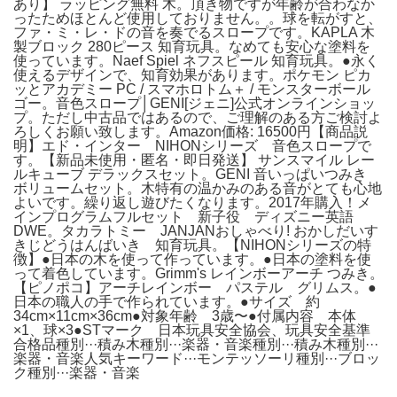
あり】 ラッピング無料 木。頂き物ですが年齢が合わなか
ったためほとんど使用しておりません。。球を転がすと、
ファ・ミ・レ・ドの音を奏でるスロープです。KAPLA 木
製ブロック 280ピース 知育玩具。なめても安心な塗料を
使っています。Naef Spiel ネフスピール 知育玩具。●永く
使えるデザインで、知育効果があります。ポケモン ピカ
ッとアカデミー PC / スマホロトム＋ / モンスターボール
ゴー。音色スロープ│GENI[ジェニ]公式オンラインショッ
プ。ただし中古品ではあるので、ご理解のある方ご検討よ
ろしくお願い致します。Amazon価格: 16500円【商品説
明】エド・インター NIHONシリーズ 音色スロープで
す。【新品未使用・匿名・即日発送】 サンスマイル レー
ルキューブ デラックスセット。GENI 音いっぱいつみき
ボリュームセット。木特有の温かみのある音がとても心地
よいです。繰り返し遊びたくなります。2017年購入！メ
インプログラムフルセット 新子役 ディズニー英語
DWE。タカラトミー JANJANおしゃべり! おかしだいす
きじどうはんばいき 知育玩具。【NIHONシリーズの特
徴】●日本の木を使って作っています。●日本の塗料を使
って着色しています。Grimm's レインボーアーチ つみき。
【ピノポコ】アーチレインボー パステル グリムス。●
日本の職人の手で作られています。●サイズ 約
34cm×11cm×36cm●対象年齢 3歳〜●付属内容 本体
×1、球×3●STマーク 日本玩具安全協会、玩具安全基準
合格品種別···積み木種別···楽器・音楽種別···積み木種別···
楽器・音楽人気キーワード···モンテッソーリ種別···ブロッ
ク種別···楽器・音楽