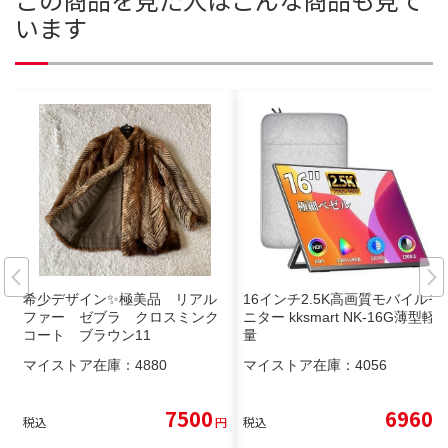
います
希少デザイン✨極美品 リアル
16インチ2.5K高画質モバイルモ
ファー ゼブラ クロスミンク
ニター kksmart NK-16G薄型軽
コート ブラウン11
量
マイストア在庫：
4880
マイストア在庫：
4056
7500
6960
税込
円
税込
円