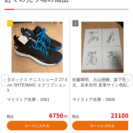
ヨネックス テニスシューズ 27.5
佐藤輝明、大山悠輔、森下翔
cm SHTE3MAC エクリプション
太、近本光司 直筆サイン色紙
3
マイストア在庫：
3361
マイストア在庫：
3808
6750
23100
税込
円
税込
円
カートに入れる
カートに入れる