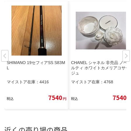
SHIMANO 19セフィアSS S83M
CHANEL シャネル 非売品 ノベ
L
ルティ ホワイトカメリアコサー
ジュ
マイストア在庫：
4416
マイストア在庫：
4768
7540
7540
税込
円
税込
円
近くの売り場の商品