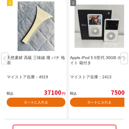
天然素材 高級 三味線 撥 バチ 地
Apple iPod 5.5世代 30GB ホワ
唄
イト 箱付き
マイストア在庫：
4919
マイストア在庫：
2413
37100
7500
税込
円
税込
円
カートに入れる
カートに入れる