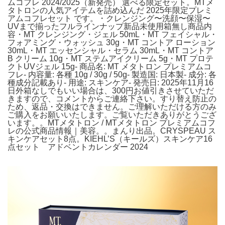
ムコフレ 2024/2025（新発売） 選べる限定セット。MTメ
タトロンの人気アイテムを詰め込んだ 2025年限定プレミ
アムコフレセット です。・クレンジング〜洗顔〜保湿〜
UVまで揃ったフルラインナップ新品未使用箱無し商品内
容・MT クレンジング・ジェル 50mL・MT フェイシャル・
フォアミング・ウォッシュ 30g・MT コントア ローション
30mL・MT エッセンシャル・セラム 30mL・MT コントア
B クリーム 10g・MT ステムアイクリーム 5g・MT プロテ
クトUVジェル 15g- 商品名: MT メタトロン プレミアムコ
フレ- 内容量: 各種 10g / 30g / 50g- 製造国: 日本製- 成分: 各
種成分記載あり- 用途: スキンケア- 発売日: 2025年11月16
日外箱なしでもいい場合は、300円お値引きさせていただ
きますので、コメントからご連絡下さい。すり替え防止の
ため、返品・交換はできません。ご理解いただける方のみ
ご購入をお願いいたします。ご覧いただきありがとうござ
います。。MTメタトロン / MTメタトロン プレミアムコフ
レの公式商品情報｜美容。。まんり出品。CRYSPEAU ス
キンケアセット8点。KIEHL’S（キールズ）スキンケア16
点セット アドベントカレンダー 2024