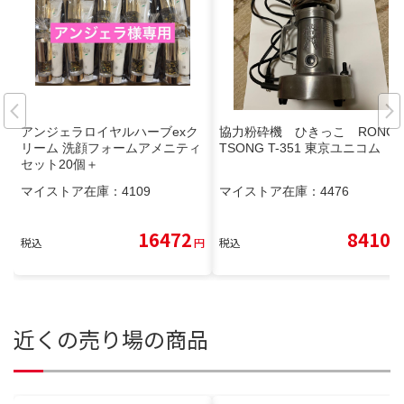
アンジェラロイヤルハーブexク
協力粉砕機 ひきっこ RONG
リーム 洗顔フォームアメニティ
TSONG T-351 東京ユニコム
セット20個＋
マイストア在庫：
4109
マイストア在庫：
4476
16472
8410
税込
円
税込
円
近くの売り場の商品