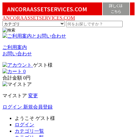
詳しくは
ANCORAASSETSERVICES.COM
こちら
ANCORAASSETSERVICES.COM
ご利用案内
お問い合わせ
ゲスト様
0
合計金額
0円
マイストア
変更
ログイン
新規会員登録
ようこそ
ゲスト様
ログイン
カテゴリ一覧