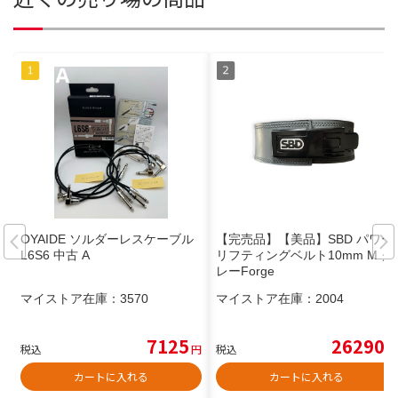
OYAIDE ソルダーレスケーブル
【完売品】【美品】SBD パワー
L6S6 中古 A
リフティングベルト10mm M グ
レーForge
マイストア在庫：
3570
マイストア在庫：
2004
7125
26290
税込
円
税込
円
カートに入れる
カートに入れる