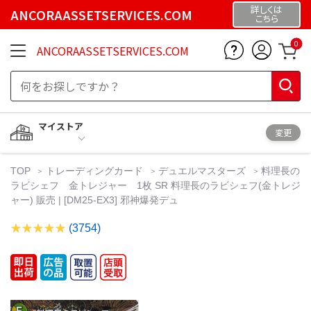
詳しくは
ANCORAASSETSERVICES.COM
こちら
0
ANCORAASSETSERVICES.COM
マイストア
変更
TOP
トレーディングカード
デュエルマスターズ
料理長の
ラビシェフ 金トレジャー 1枚 SR 料理長のラビシェフ(金トレジ
ャー) 販売 | [DM25-EX3] 邪神爆発デュ
(3754)