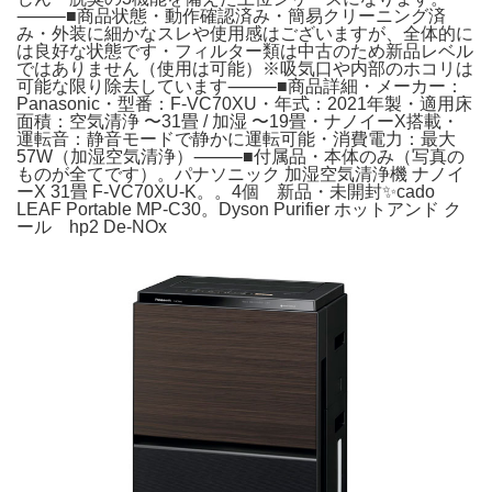
⸻■商品状態・動作確認済み・簡易クリーニング済
み・外装に細かなスレや使用感はございますが、全体的に
は良好な状態です・フィルター類は中古のため新品レベル
ではありません（使用は可能）※吸気口や内部のホコリは
可能な限り除去しています⸻■商品詳細・メーカー：
Panasonic・型番：F-VC70XU・年式：2021年製・適用床
面積：空気清浄 〜31畳 / 加湿 〜19畳・ナノイーX搭載・
運転音：静音モードで静かに運転可能・消費電力：最大
57W（加湿空気清浄）⸻■付属品・本体のみ（写真の
ものが全てです）。パナソニック 加湿空気清浄機 ナノイ
ーX 31畳 F-VC70XU-K。。4個 新品・未開封✨cado
LEAF Portable MP-C30。Dyson Purifier ホットアンド ク
ール hp2 De-NOx